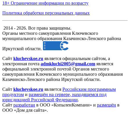
18+ Ограничение информации по возрасту
Политика обработки персональных данных
2014 - 2026. Все права защищены.
Органы местного самоуправления Ключевского
муниципального образования Казачинско-Ленского района
Иркутской области.
Сайт
kluchevskoe.ru
является официальным сайтом, а
электронная
почта
admkluchi2005@gmail.com
является
официальной электронной почтой Органов местного
самоуправления Ключевского муниципального образования
Казачинско-Ленского района Иркутской области.
Сайт
kluchevskoe.ru
является
Российским программным
продуктом
и
размещён на сервере, находящемся под
юрисдикцией Российской Федерации
.
Сайт
разработан
в ООО «КопыленКомпани» и
размещён
в
ООО «Дом для сайта».