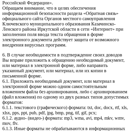
Российской Федерации».
Обращаем внимание, что в целях обеспечения
информационной безопасности раздела «Обратная связь»
официального сайта Органов местного самоуправления
Ключевского муниципального образования Казачинско-
Ленского района Иркутской области в сети «Интернет» при
заполнении поля ввода текста обращения в форме
электронного документа действует защита от возможного
внедрения вирусных программ.
6. В случае необходимости в подтверждение своих доводов
Вы вправе приложить к обращению необходимый документ,
или материал в электронной форме, либо направить
указанный документ, или материал, или их копии в
письменной форме.
6.1. Приложить необходимый документ, или материал в
электронной форме можно одним самостоятельным
вложением файла без архивирования, либо с архивированием
(файл вложения) по одному из двух разных типов допустимых
форматов:
6.1.1. текстового (графического) формата: txt, doc, docx, rtf, xls,
xlsx, pps, ppt, pub, pdf, jpg, bmp, png, tif, gif, pcx;
6.1.2. аудио- (видео-) формата: mp3, wma, avi, mp4, mkv, wmv,
mov, flv.
6.1.3. Иные форматы не обрабатываются в информационных