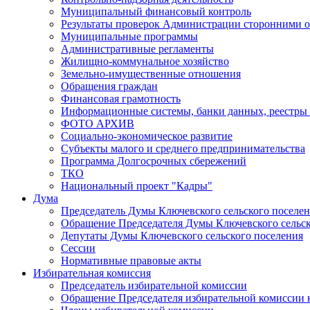
Муниципальный финансовый контроль
Результаты проверок Администрации сторонними о
Муниципальные программы
Административные регламенты
Жилищно-коммунальное хозяйство
Земельно-имущественные отношения
Обращения граждан
Финансовая грамотность
Информационные системы, банки данных, реестры
ФОТО АРХИВ
Социально-экономическое развитие
Субъекты малого и среднего предпринимательства
Программа Долгосрочных сбережений
ТКО
Национальный проект "Кадры"
Дума
Председатель Думы Ключевского сельского поселе
Обращение Председателя Думы Ключевского сельско
Депутаты Думы Ключевского сельского поселения
Сессии
Нормативные правовые акты
Избирательная комиссия
Председатель избирательной комиссии
Обращение Председателя избирательной комиссии 