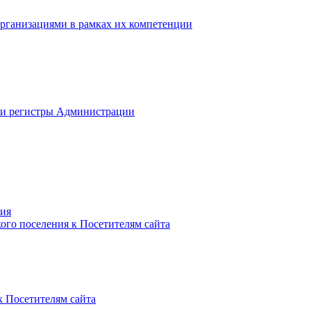
рганизациями в рамках их компетенции
 и регистры Администрации
ния
го поселения к Посетителям сайта
к Посетителям сайта