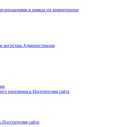
рганизациями в рамках их компетенции
 и регистры Администрации
ния
го поселения к Посетителям сайта
к Посетителям сайта