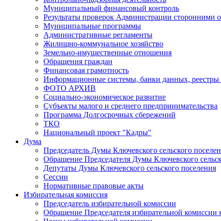
Муниципальный финансовый контроль
Результаты проверок Администрации сторонними о
Муниципальные программы
Административные регламенты
Жилищно-коммунальное хозяйство
Земельно-имущественные отношения
Обращения граждан
Финансовая грамотность
Информационные системы, банки данных, реестры
ФОТО АРХИВ
Социально-экономическое развитие
Субъекты малого и среднего предпринимательства
Программа Долгосрочных сбережений
ТКО
Национальный проект "Кадры"
Дума
Председатель Думы Ключевского сельского поселе
Обращение Председателя Думы Ключевского сельско
Депутаты Думы Ключевского сельского поселения
Сессии
Нормативные правовые акты
Избирательная комиссия
Председатель избирательной комиссии
Обращение Председателя избирательной комиссии 